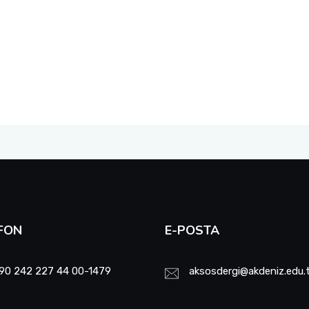
FON
E-POSTA
90 242 227 44 00-1479
aksosdergi@akdeniz.edu.t